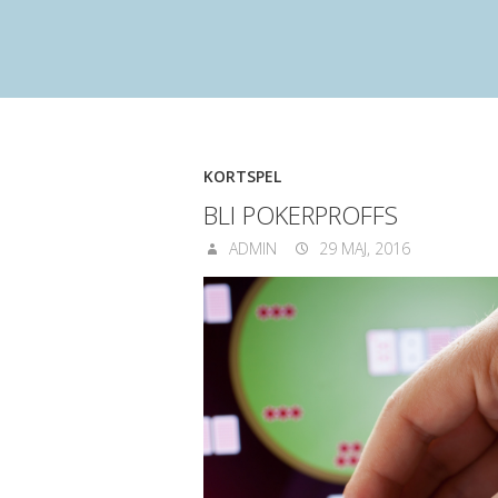
KORTSPEL
BLI POKERPROFFS
ADMIN
29 MAJ, 2016