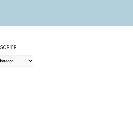
GORIER
rier