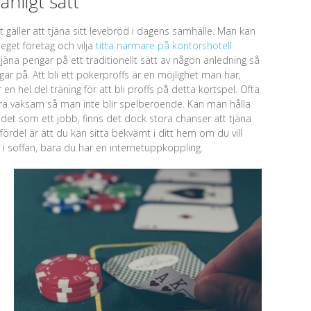
nligt sätt
gäller att tjäna sitt levebröd i dagens samhälle. Man kan
t eget företag och vilja
titta närmare på kontorshotell
tjäna pengar på ett traditionellt sätt av någon anledning så
ngar på. Att bli ett pokerproffs är en möjlighet man har,
n hel del träning för att bli proffs på detta kortspel. Ofta
a vaksam så man inte blir spelberoende. Kan man hålla
se det som ett jobb, finns det dock stora chanser att tjäna
rdel är att du kan sitta bekvämt i ditt hem om du vill
 i soffan, bara du har en internetuppkoppling.